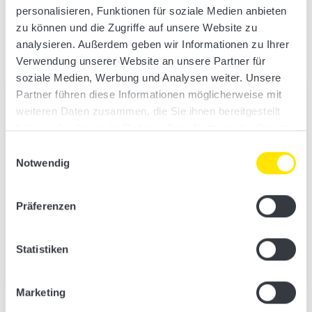
You may also find this
personalisieren, Funktionen für soziale Medien anbieten
zu können und die Zugriffe auf unsere Website zu
interesting.
analysieren. Außerdem geben wir Informationen zu Ihrer
Verwendung unserer Website an unsere Partner für
soziale Medien, Werbung und Analysen weiter. Unsere
Partner führen diese Informationen möglicherweise mit
weiteren Daten zusammen, die Sie ihnen bereitgestellt
haben oder die sie im Rahmen Ihrer Nutzung der Dienste
gesammelt haben.
Einwilligungsauswahl
Notwendig
Präferenzen
Statistiken
Marketing
Sauna-infrared combinations