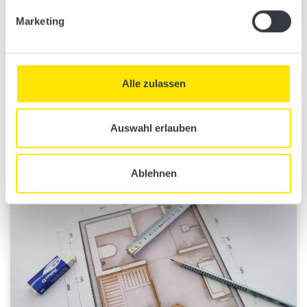
Marketing
Sauna-Infrarot-Kombis
Das Beste aus beiden Welten vereint zu einer Breitband-
Alle zulassen
Wellnessoase, in der Sie Wärme und Wohlbefinden auf zwei
verschiedene Arten tanken können.
Auswahl erlauben
Zu den Sauna-Infrarot-Kombinationen
Ablehnen