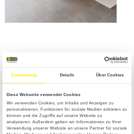
Voucher code
Zustimmung
Details
Über Cookies
You will also receive your personal voucher code by e-mail together
with the contact details of your nearest specialist dealer.
You can redeem this voucher code when purchasing an Infraworld
Diese Webseite verwendet Cookies
sauna from a specialist dealer and in return you will receive the
Wir verwenden Cookies, um Inhalte und Anzeigen zu
‘Perfect’ sauna set free of charge.
personalisieren, Funktionen für soziale Medien anbieten zu
können und die Zugriffe auf unsere Website zu
analysieren. Außerdem geben wir Informationen zu Ihrer
The sauna set consists
Verwendung unserer Website an unsere Partner für soziale
of: