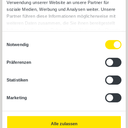
Verwendung unserer Website an unsere Partner für
soziale Medien, Werbung und Analysen weiter. Unsere
TPI GmbH
Partner führen diese Informationen möglicherweise mit
Rieglerstr. 21
weiteren Daten zusammen, die Sie ihnen bereitgestellt
4873 Frankenburg
haben oder die sie im Rahmen Ihrer Nutzung der Dienste
Austria
gesammelt haben.
Einwilligungsauswahl
Notwendig
Contact
Präferenzen
Statistiken
Phone: +43 7683 5022
Fax: +43 7683 5022-22
Marketing
E-Mail: office@tpi.co.at
Opening hours
Alle zulassen