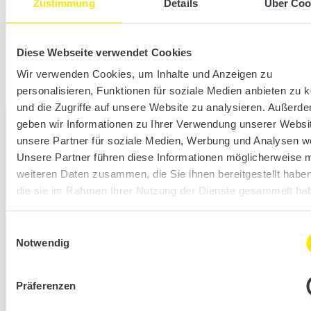
Unsere All-Inclusive-Modelle: Dreifach effektiv mit Tiefenwärme-
Zustimmung
Details
Über Coo
Infrarotbestrahlung auf Problembereiche, Infrarot-Flächenheizung
für behutsames Schwitzen und Salzverdampfer für Haut und
Atemwege.
Diese Webseite verwendet Cookies
Wir verwenden Cookies, um Inhalte und Anzeigen zu
Zu den TrioSol Infrarotkabinen
personalisieren, Funktionen für soziale Medien anbieten zu 
und die Zugriffe auf unsere Website zu analysieren. Außerd
geben wir Informationen zu Ihrer Verwendung unserer Websi
unsere Partner für soziale Medien, Werbung und Analysen we
Unsere Partner führen diese Informationen möglicherweise m
weiteren Daten zusammen, die Sie ihnen bereitgestellt habe
die sie im Rahmen Ihrer Nutzung der Dienste gesammelt ha
Einwilligungsauswahl
Notwendig
Präferenzen