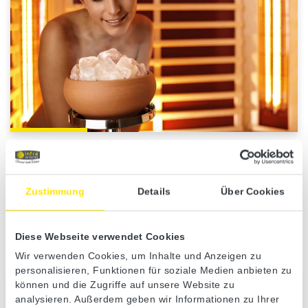
Einzigartig: die Sole-Therme
Salzhaltige Luft in Ihrer Kabine weckt nicht nur Erinnerungen an den
Zustimmung
Details
Über Cookies
letzten Strandurlaub. Sie kann auch vor Erkältungen schützen und
das Hautbild verbessern.
Diese Webseite verwendet Cookies
Zum Sole-Therme Salzverdampfer
Wir verwenden Cookies, um Inhalte und Anzeigen zu
personalisieren, Funktionen für soziale Medien anbieten zu
können und die Zugriffe auf unsere Website zu
analysieren. Außerdem geben wir Informationen zu Ihrer