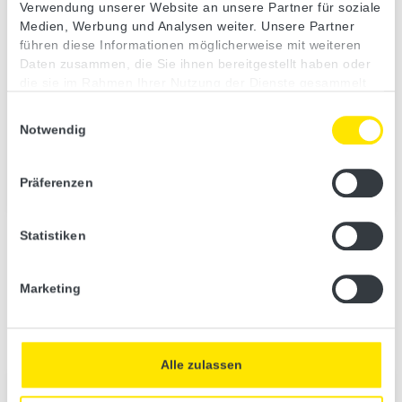
Verwendung unserer Website an unsere Partner für soziale
Medien, Werbung und Analysen weiter. Unsere Partner
führen diese Informationen möglicherweise mit weiteren
Daten zusammen, die Sie ihnen bereitgestellt haben oder
die sie im Rahmen Ihrer Nutzung der Dienste gesammelt
haben.
Einwilligungsauswahl
Notwendig
Präferenzen
Statistiken
Infrarotstrahler-Arten
Was ist Infrarotstrahlung? Welche Infrarotstrahler-Arten gibt es? Hier
Marketing
bieten wir Ihnen einen guten Überblick.
Zu den Infrarotstrahler Arten
Alle zulassen