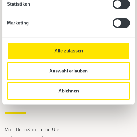
Statistiken
4873 Frankenburg
Österreich
Marketing
Kontakt
Alle zulassen
Tel: +43 7683 5022
Auswahl erlauben
Fax: +43 7683 5022-22
E-Mail: office@tpi.co.at
Ablehnen
Öffnungszeiten
Mo. - Do.: 08:00 - 12:00 Uhr