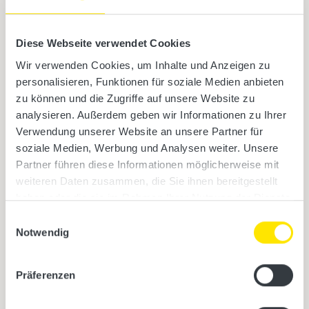
Diese Webseite verwendet Cookies
Übersicht
Wir verwenden Cookies, um Inhalte und Anzeigen zu
personalisieren, Funktionen für soziale Medien anbieten
zu können und die Zugriffe auf unsere Website zu
Infrarotkabinen
analysieren. Außerdem geben wir Informationen zu Ihrer
Saunen
Verwendung unserer Website an unsere Partner für
soziale Medien, Werbung und Analysen weiter. Unsere
Zubehör & Accessoires
Partner führen diese Informationen möglicherweise mit
Aktuelle Kataloge
weiteren Daten zusammen, die Sie ihnen bereitgestellt
haben oder die sie im Rahmen Ihrer Nutzung der Dienste
gesammelt haben.
Einwilligungsauswahl
Firmensitz
Notwendig
Präferenzen
TPI GmbH
Rieglerstr. 21