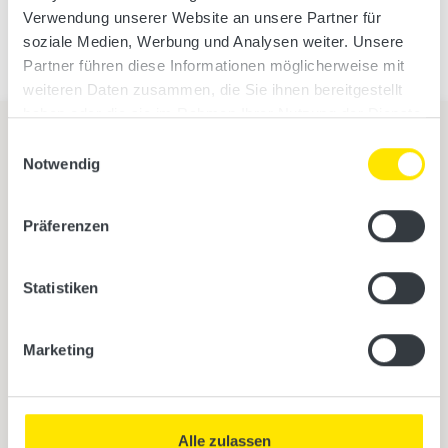
Verwendung unserer Website an unsere Partner für
soziale Medien, Werbung und Analysen weiter. Unsere
Partner führen diese Informationen möglicherweise mit
weiteren Daten zusammen, die Sie ihnen bereitgestellt
haben oder die sie im Rahmen Ihrer Nutzung der Dienste
gesammelt haben.
Einwilligungsauswahl
Notwendig
Übersicht
Präferenzen
Infrarotkabinen
Statistiken
Saunen
Zubehör & Accessoires
Aktuelle Kataloge
Marketing
Firmensitz
Alle zulassen